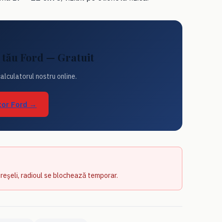
 tău Ford — Gratuit
calculatorul nostru online.
tor Ford →
greșeli, radioul se blochează temporar.