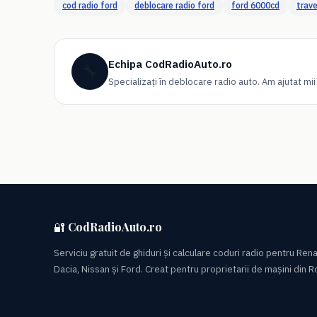
cod radio ford
deblocare radio ford
ford 6000cd
trave
Echipa CodRadioAuto.ro
🔧
Specializați în deblocare radio auto. Am ajutat mi
🔐 CodRadioAuto.ro
Serviciu gratuit de ghiduri și calculare coduri radio pentru Rena
Dacia, Nissan și Ford. Creat pentru proprietarii de mașini din 