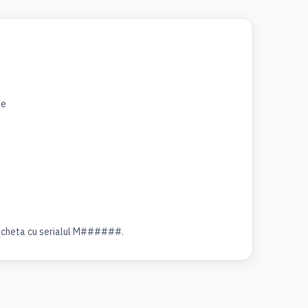
le
eticheta cu serialul M######.