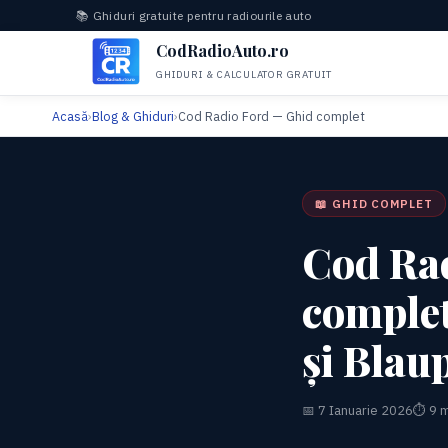
📚 Ghiduri gratuite pentru radiourile auto
CodRadioAuto.ro
GHIDURI & CALCULATOR GRATUIT
Acasă
›
Blog & Ghiduri
›
Cod Radio Ford — Ghid complet
📖 GHID COMPLET
Cod Ra
complet
și Blau
📅 7 Ianuarie 2026
⏱ 9 m