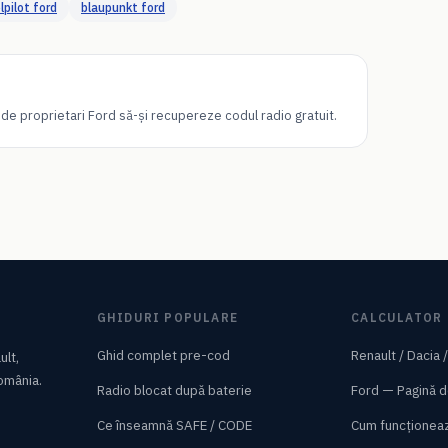
lpilot ford
blaupunkt ford
i de proprietari Ford să-și recupereze codul radio gratuit.
GHIDURI POPULARE
CALCULATOR
Ghid complet pre-cod
Renault / Dacia 
ult,
România.
Radio blocat după baterie
Ford — Pagină d
Ce înseamnă SAFE / CODE
Cum funcționea