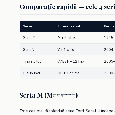
Comparație rapidă — cele 4 seri
Serie
Format serial
Perio
Seria M
M + 6 cifre
1995
Seria V
V + 6 cifre
2004
Travelpilot
C7E3F + 12 hex
2005
Blaupunkt
BP + 12 cifre
2000
Seria M (M######)
Este cea mai răspândită serie Ford. Serialul începe 