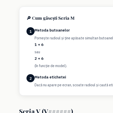
🔎 Cum găsești Seria M
Metoda butoanelor
1
Pornește radioul și ține apăsate simultan butoane
1 + 6
sau
2 + 6
(în funcție de model).
Metoda etichetei
2
Dacă nu apare pe ecran, scoate radioul și caută 
Seria V (V######)