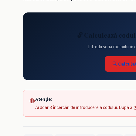
🔓 Calculează codul
Introdu seria radioului în 
🔍 Calcula
Atenție:
🛑
Ai doar 3 încercări de introducere a codului. După 3 