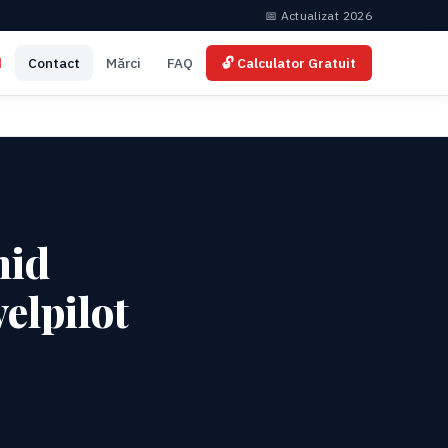
📅 Actualizat 2026
d
Contact
Mărci
FAQ
🔓 Calculator Gratuit
hid
elpilot