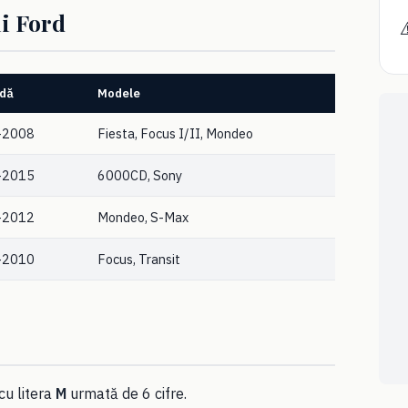
i Ford
⚠
adă
Modele
–2008
Fiesta, Focus I/II, Mondeo
–2015
6000CD, Sony
–2012
Mondeo, S-Max
–2010
Focus, Transit
cu litera
M
urmată de 6 cifre.