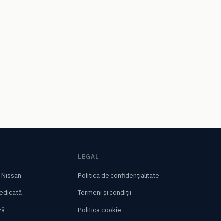
LEGAL
/ Nissan
Politica de confidențialitate
edicată
Termeni și condiții
ză
Politica cookie