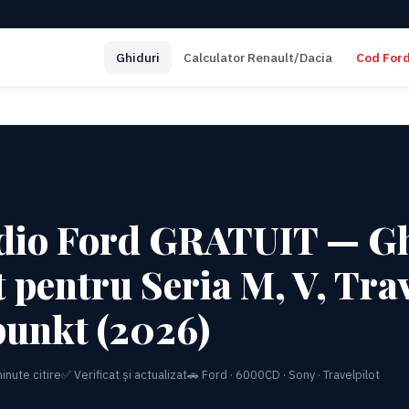
Ghiduri
Calculator Renault/Dacia
Cod For
dio Ford GRATUIT — G
 pentru Seria M, V, Trav
punkt (2026)
inute citire
✅ Verificat și actualizat
🚗 Ford · 6000CD · Sony · Travelpilot