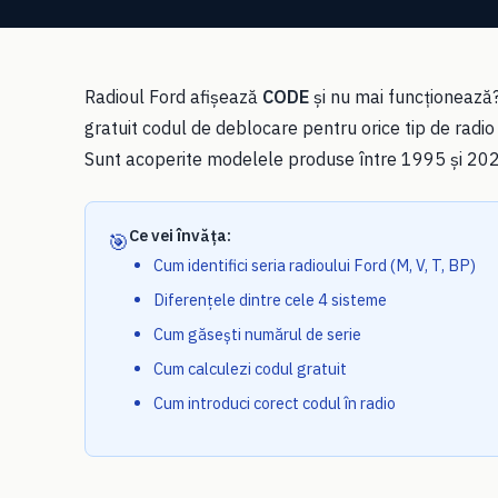
Radioul Ford afișează
CODE
și nu mai funcționează?
gratuit codul de deblocare pentru orice tip de radio
Sunt acoperite modelele produse între 1995 și 202
Ce vei învăța:
🎯
Cum identifici seria radioului Ford (M, V, T, BP)
Diferențele dintre cele 4 sisteme
Cum găsești numărul de serie
Cum calculezi codul gratuit
Cum introduci corect codul în radio