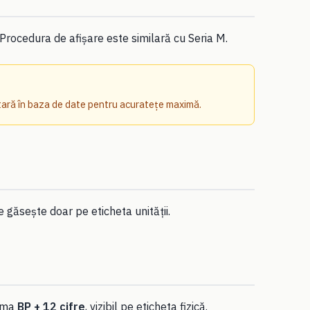
Procedura de afișare este similară cu Seria M.
ntară în baza de date pentru acuratețe maximă.
e găsește doar pe eticheta unității.
orma
BP + 12 cifre
, vizibil pe eticheta fizică.