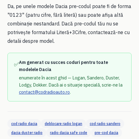
Da, pe unele modele Dacia pre-codul poate fi de forma
"0123" (patru cifre, fără literă) sau poate afișa altă
combinație nestandard. Dacă pre-codul tău nu se
potrivește formatului Literă+3Cifre, contactează-ne cu
detalii despre model.
Am generat cu succes coduri pentru toate
✅
modelele Dacia
enumerate în acest ghid — Logan, Sandero, Duster,
Lodgy, Dokker. Dacă ai o situație specială, scrie-ne la
contact@codradioauto.ro
.
cod radio dacia
deblocare radio logan
cod radio sandero
dacia duster radio
radio dacia safe code
pre-cod dacia