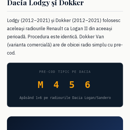
Dacia Lodgy și Dokker
Lodgy (2012–2021) și Dokker (2012–2021) folosesc
aceleași radiourile Renault ca Logan II din aceeași
perioadă. Procedura este identică. Dokker Van
(varianta comercială) are de obicei radio simplu cu pre-
cod.
PRE-COD TIPIC PE DACIA
M 4 5 6
Apăsând 1+6 pe radiourile Dacia Logan/Sandero