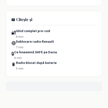
📖 Citește și
Ghid complet pre-cod
🔐
8 min
Deblocare radio Renault
🔵
7 min
Ce înseamnă SAFE pe Dacia
🔒
4 min
Radio blocat după baterie
🔋
5 min