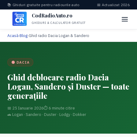
📚 Ghiduri gratuite pentru radiourile auto
📅 Actualizat 2026
CodRadioAuto.ro
GHIDURI & CALCULATOR GRATUIT
Acasă
›
Blog
›
Ghid radio Dacia Logan & Sandero
🟢 DACIA
Ghid deblocare radio Dacia
Logan, Sandero și Duster — toate
generațiile
📅 25 Ianuarie 2026
⏱ 6 minute citire
🚗 Logan · Sandero · Duster · Lodgy · Dokker