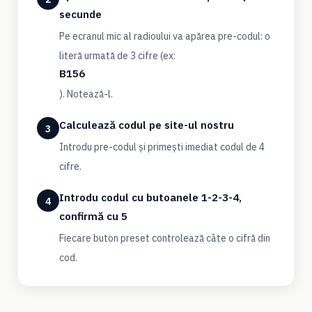
secunde
Pe ecranul mic al radioului va apărea pre-codul: o
literă urmată de 3 cifre (ex:
B156
). Notează-l.
Calculează codul pe site-ul nostru
3
Introdu pre-codul și primești imediat codul de 4
cifre.
Introdu codul cu butoanele 1-2-3-4,
4
confirmă cu 5
Fiecare buton preset controlează câte o cifră din
cod.