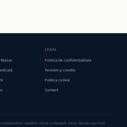
LEGAL
/ Nissan
Politica de confidențialitate
edicată
Termeni și condiții
ză
Politica cookie
le
Contact
u independent, neafiliat oficial cu Renault, Dacia, Nissan sau Ford.