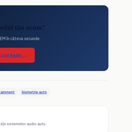
 codul tău acum?
EM în câteva secunde.
r Cod Radio →
tainment
biometrie auto
ții sistemelor audio auto.