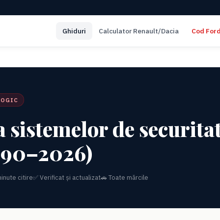
Ghiduri
Calculator Renault/Dacia
Cod For
LOGIC
a sistemelor de securita
1990–2026)
inute citire
✅ Verificat și actualizat
🚗 Toate mărcile