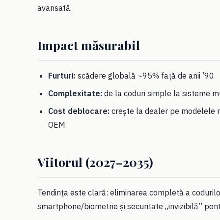
avansată.
Impact măsurabil
Furturi:
scădere globală ~95% față de anii ’90
Complexitate:
de la coduri simple la sisteme mu
Cost deblocare:
crește la dealer pe modelele m
OEM
Viitorul (2027–2035)
Tendința este clară: eliminarea completă a coduril
smartphone/biometrie și securitate „invizibilă” pentr