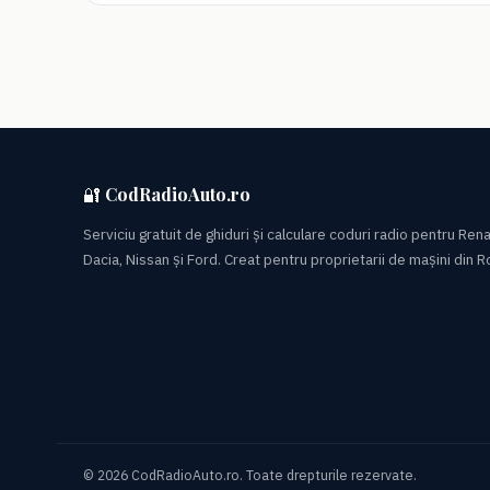
🔐 CodRadioAuto.ro
Serviciu gratuit de ghiduri și calculare coduri radio pentru Rena
Dacia, Nissan și Ford. Creat pentru proprietarii de mașini din 
© 2026 CodRadioAuto.ro. Toate drepturile rezervate.