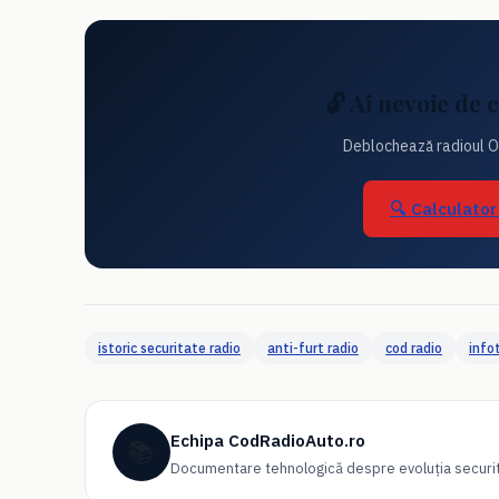
🔓 Ai nevoie de
Deblochează radioul O
🔍 Calculato
istoric securitate radio
anti-furt radio
cod radio
info
Echipa CodRadioAuto.ro
📚
Documentare tehnologică despre evoluția securită