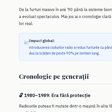
De la furturi masive în anii ’90 până la sisteme biom
a evoluat spectaculos. Mai jos ai o cronologie clară
lor real.
Impact global:
📈
introducerea codurilor radio a redus furturile cu până
dus la scăderi de peste 90% pe termen lung.
Cronologie pe generații
🔓 1980–1989: Era fără protecție
Radiourile puteau fi mutate dintr-o mașină în alta făr