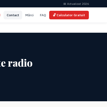
📅 Actualizat 2026
d
Contact
Mărci
FAQ
🔓 Calculator Gratuit
te radio