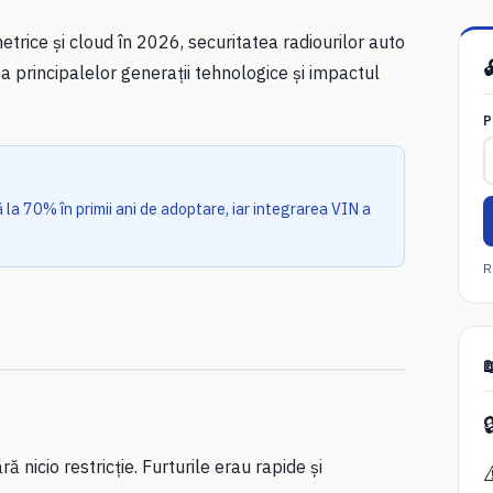
etrice și cloud în 2026, securitatea radiourilor auto

 a principalelor generații tehnologice și impactul
P
 la 70% în primii ani de adoptare, iar integrarea VIN a
R


ă nicio restricție. Furturile erau rapide și
⚠