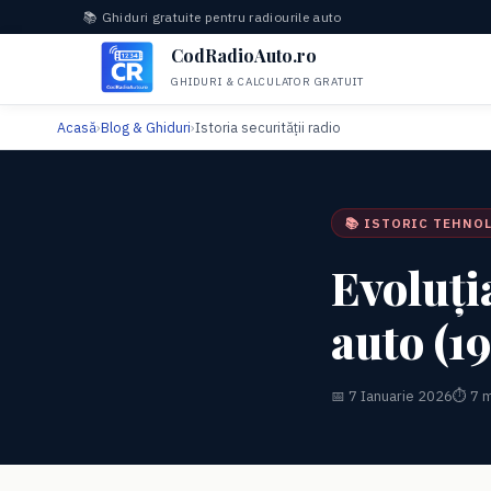
📚 Ghiduri gratuite pentru radiourile auto
CodRadioAuto.ro
GHIDURI & CALCULATOR GRATUIT
Acasă
›
Blog & Ghiduri
›
Istoria securității radio
📚 ISTORIC TEHNO
Evoluți
auto (
📅 7 Ianuarie 2026
⏱ 7 m