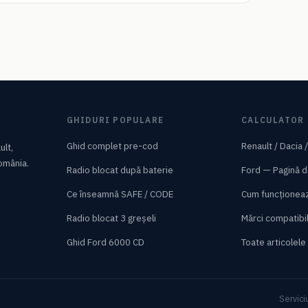
GHIDURI POPULARE
CALCULATOR
Ghid complet pre-cod
Renault / Dacia 
ult,
România.
Radio blocat după baterie
Ford — Pagină d
Ce înseamnă SAFE / CODE
Cum funcționea
Radio blocat 3 greșeli
Mărci compatibi
Ghid Ford 6000 CD
Toate articolele
Servici