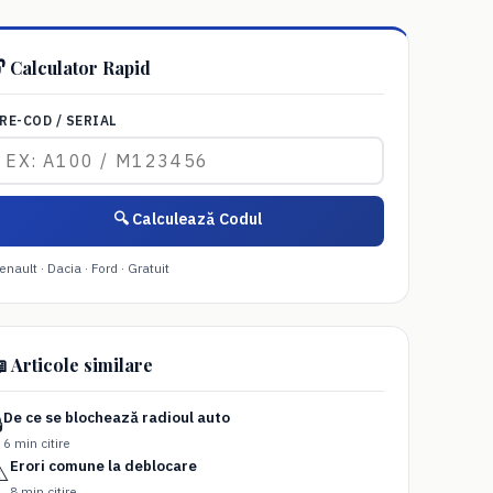
 Calculator Rapid
RE-COD / SERIAL
🔍 Calculează Codul
enault · Dacia · Ford · Gratuit
 Articole similare
De ce se blochează radioul auto

6 min citire
Erori comune la deblocare
️
8 min citire