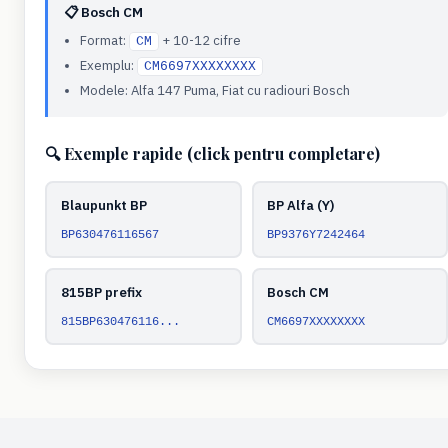
📋 Bosch CM
Format:
+ 10-12 cifre
CM
Exemplu:
CM6697XXXXXXXX
Modele: Alfa 147 Puma, Fiat cu radiouri Bosch
🔍 Exemple rapide (click pentru completare)
Blaupunkt BP
BP Alfa (Y)
BP630476116567
BP9376Y7242464
815BP prefix
Bosch CM
815BP630476116...
CM6697XXXXXXXX