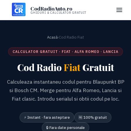
CodRadioAuto.ro
GHIDURI & CALCULATOR GRATUIT
Acasă
›
Cod Radio Fiat
CALCULATOR GRATUIT · FIAT · ALFA ROMEO · LANCIA
Cod Radio
Fiat
Gratuit
Calculeaza instantaneu codul pentru Blaupunkt BP
si Bosch CM. Merge pentru Alfa Romeo, Lancia si
Fiat clasic. Introdu serialul si obtii codul pe loc.
⚡ Instant · fara asteptare
🆓 100% gratuit
🔒 Fara date personale