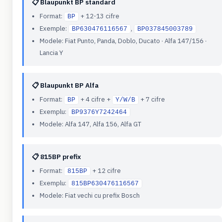
📋 Blaupunkt BP standard
Format:
+ 12-13 cifre
BP
Exemple:
,
BP630476116567
BP037845003789
Modele: Fiat Punto, Panda, Doblo, Ducato · Alfa 147/156 ·
Lancia Y
📋 Blaupunkt BP Alfa
Format:
+ 4 cifre +
+ 7 cifre
BP
Y/W/B
Exemplu:
BP9376Y7242464
Modele: Alfa 147, Alfa 156, Alfa GT
📋 815BP prefix
Format:
+ 12 cifre
815BP
Exemplu:
815BP630476116567
Modele: Fiat vechi cu prefix Bosch