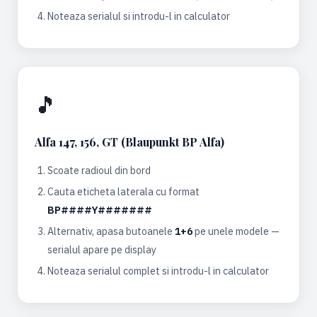
Noteaza serialul si introdu-l in calculator
🎵
Alfa 147, 156, GT (Blaupunkt BP Alfa)
Scoate radioul din bord
Cauta eticheta laterala cu format
BP####Y#######
Alternativ, apasa butoanele
1+6
pe unele modele —
serialul apare pe display
Noteaza serialul complet si introdu-l in calculator